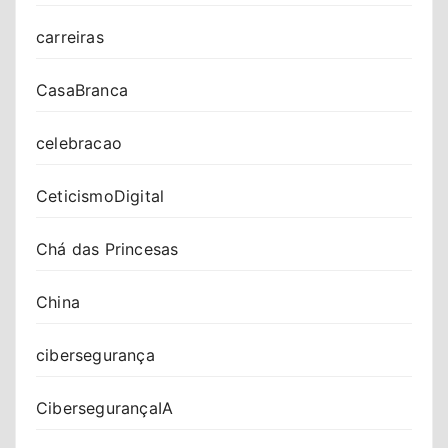
carreiras
CasaBranca
celebracao
CeticismoDigital
Chá das Princesas
China
cibersegurança
CibersegurançaIA