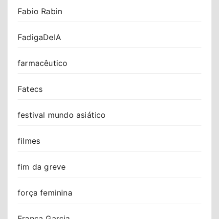
Fabio Rabin
FadigaDeIA
farmacêutico
Fatecs
festival mundo asiático
filmes
fim da greve
força feminina
Franca Garcia