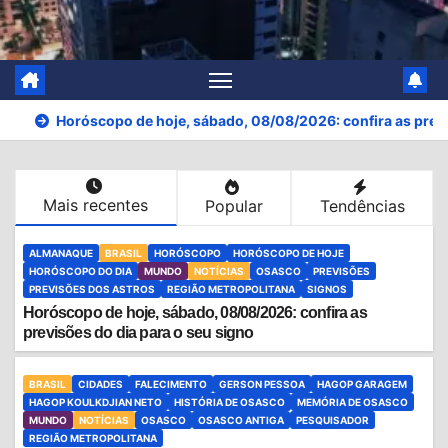
Horóscopo de hoje, sábado, 08/08/2026: confira as previ
Mais recentes
Popular
Tendências
ALMANAQUE
BRASIL
HORÓSCOPO
HORÓSCOPO DE HOJE
HORÓSCOPO DO DIA
MUNDO
NOTÍCIAS
OSASCO
PREVISÕES
PREVISÕES DOS ASTROS
REGIÃO METROPOLITANA
SIGNOS
Horóscopo de hoje, sábado, 08/08/2026: confira as
previsões do dia para o seu signo
BRASIL
CIDADES
FALECIMENTO
GERSON PESSOA
HAGOP GARAGEM
HAGOP KOULKDJIAN NETO
HISTÓRIA DE OSASCO
MEMÓRIA DE OSASCO
MUNDO
NOTÍCIAS
OSASCO
OSASCO ANTIGA
PESQUISADOR
REGIÃO METROPOLITANA