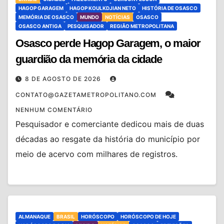
HAGOP GARAGEM
HAGOP KOULKDJIAN NETO
HISTÓRIA DE OSASCO
MEMÓRIA DE OSASCO
MUNDO
NOTÍCIAS
OSASCO
OSASCO ANTIGA
PESQUISADOR
REGIÃO METROPOLITANA
Osasco perde Hagop Garagem, o maior
guardião da memória da cidade
8 DE AGOSTO DE 2026
CONTATO@GAZETAMETROPOLITANO.COM
NENHUM COMENTÁRIO
Pesquisador e comerciante dedicou mais de duas
décadas ao resgate da história do município por
meio de acervo com milhares de registros.
ALMANAQUE
BRASIL
HORÓSCOPO
HORÓSCOPO DE HOJE