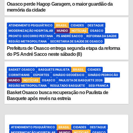
Osasco perde Hagop Garagem, o maior guardião da
memória da cidade
ATENDIMENTO PSIQUIÁTRICO
BRASIL
CIDADES
DESTAQUE
MODERNIZAÇÃO HOSPITALAR
MUNDO
NOTÍCIAS
OSASCO
PRONTO-SOCORRO PESTANA
PS ANDRÉ SACCO
REFORMA DA SAÚDE
REGIÃO METROPOLITANA
SECRETARIA DE SAÚDE DE OSASCO
Prefeitura de Osasco entrega segunda etapa da reforma
do PS André Sacco neste sábado (8)
BASKET OSASCO
BASQUETE PAULISTA
BRASIL
CIDADES
CORINTHIANS
ESPORTES
GINÁSIO GEODÉSICO
GINÁSIO PEDROCÃO
MUNDO
NOTÍCIAS
OSASCO
PAULISTA DE BASQUETE 2026
REGIÃO METROPOLITANA
RESULTADO BASQUETE
SESI FRANCA
Basket Osasco busca recuperação no Paulista de
Basquete após revés na estreia
ATENDIMENTO PSIQUIÁTRICO
BRASIL
CIDADES
DESTAQUE
MODERNIZAÇÃO HOSPITALAR
MUNDO
NOTÍCIAS
OSASCO