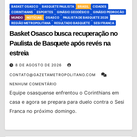
BASKET OSASCO
BASQUETE PAULISTA
BRASIL
CIDADES
CORINTHIANS
ESPORTES
GINÁSIO GEODÉSICO
GINÁSIO PEDROCÃO
MUNDO
NOTÍCIAS
OSASCO
PAULISTA DE BASQUETE 2026
REGIÃO METROPOLITANA
RESULTADO BASQUETE
SESI FRANCA
Basket Osasco busca recuperação no
Paulista de Basquete após revés na
estreia
8 DE AGOSTO DE 2026
CONTATO@GAZETAMETROPOLITANO.COM
NENHUM COMENTÁRIO
Equipe osasquense enfrentou o Corinthians em
casa e agora se prepara para duelo contra o Sesi
Franca no próximo domingo.