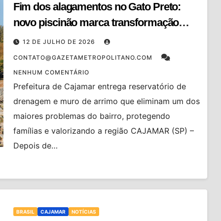
Fim dos alagamentos no Gato Preto:
novo piscinão marca transformação
histórica e devolve segurança aos
12 DE JULHO DE 2026
moradores
CONTATO@GAZETAMETROPOLITANO.COM
NENHUM COMENTÁRIO
Prefeitura de Cajamar entrega reservatório de
drenagem e muro de arrimo que eliminam um dos
maiores problemas do bairro, protegendo
famílias e valorizando a região CAJAMAR (SP) –
Depois de…
BRASIL
CAJAMAR
NOTÍCIAS