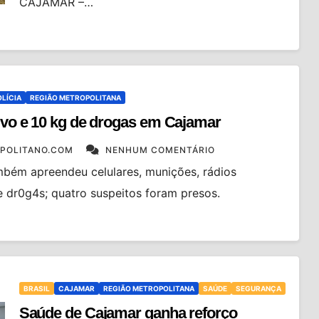
CAJAMAR –…
OLÍCIA
REGIÃO METROPOLITANA
vivo e 10 kg de drogas em Cajamar
POLITANO.COM
NENHUM COMENTÁRIO
mbém apreendeu celulares, munições, rádios
e dr0g4s; quatro suspeitos foram presos.
BRASIL
CAJAMAR
REGIÃO METROPOLITANA
SAÚDE
SEGURANÇA
Saúde de Cajamar ganha reforço