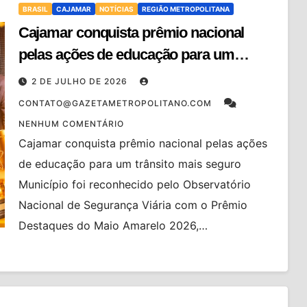
BRASIL
CAJAMAR
NOTÍCIAS
REGIÃO METROPOLITANA
Cajamar conquista prêmio nacional
pelas ações de educação para um
trânsito mais seguro
2 DE JULHO DE 2026
CONTATO@GAZETAMETROPOLITANO.COM
NENHUM COMENTÁRIO
Cajamar conquista prêmio nacional pelas ações
de educação para um trânsito mais seguro
Município foi reconhecido pelo Observatório
Nacional de Segurança Viária com o Prêmio
Destaques do Maio Amarelo 2026,…