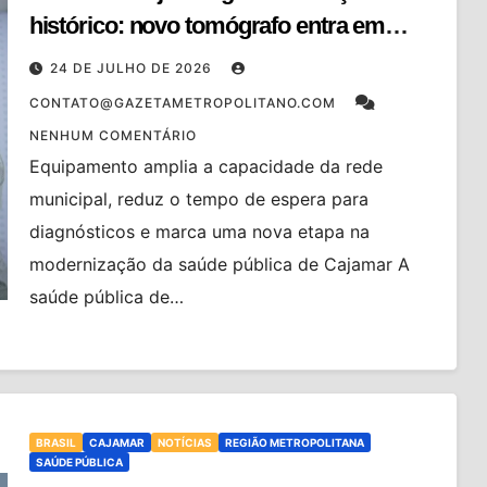
histórico: novo tomógrafo entra em
operação e acelera fim da fila de exames
24 DE JULHO DE 2026
CONTATO@GAZETAMETROPOLITANO.COM
NENHUM COMENTÁRIO
Equipamento amplia a capacidade da rede
municipal, reduz o tempo de espera para
diagnósticos e marca uma nova etapa na
modernização da saúde pública de Cajamar A
saúde pública de…
BRASIL
CAJAMAR
NOTÍCIAS
REGIÃO METROPOLITANA
SAÚDE PÚBLICA