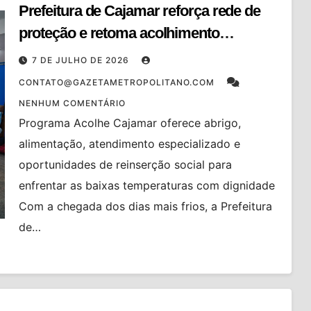
Prefeitura de Cajamar reforça rede de
proteção e retoma acolhimento
emergencial para pessoas em situação
7 DE JULHO DE 2026
de rua durante o inverno
CONTATO@GAZETAMETROPOLITANO.COM
NENHUM COMENTÁRIO
Programa Acolhe Cajamar oferece abrigo,
alimentação, atendimento especializado e
oportunidades de reinserção social para
enfrentar as baixas temperaturas com dignidade
Com a chegada dos dias mais frios, a Prefeitura
de…