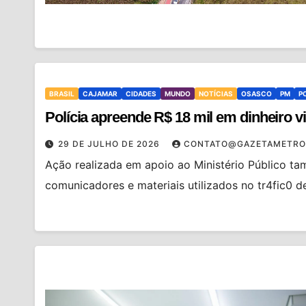
BRASIL
CAJAMAR
CIDADES
MUNDO
NOTÍCIAS
OSASCO
PM
P
Polícia apreende R$ 18 mil em dinheiro 
29 DE JULHO DE 2026
CONTATO@GAZETAMETRO
Ação realizada em apoio ao Ministério Público ta
comunicadores e materiais utilizados no tr4fic0 d