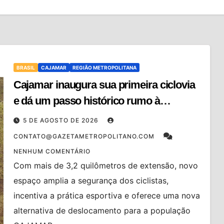
BRASIL
CAJAMAR
REGIÃO METROPOLITANA
Cajamar inaugura sua primeira ciclovia
e dá um passo histórico rumo à
mobilidade sustentável
5 DE AGOSTO DE 2026
CONTATO@GAZETAMETROPOLITANO.COM
NENHUM COMENTÁRIO
Com mais de 3,2 quilômetros de extensão, novo
espaço amplia a segurança dos ciclistas,
incentiva a prática esportiva e oferece uma nova
alternativa de deslocamento para a população