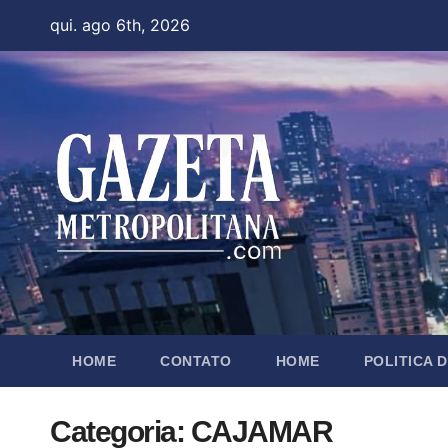
Skip
qui. ago 6th, 2026
to
content
HOME
CONTATO
HOME
POLITICA 
Categoria:
CAJAMAR