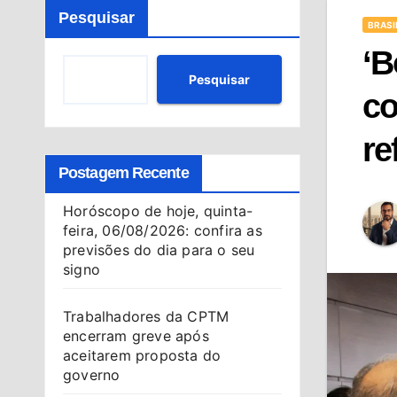
Pesquisar
BRASI
‘B
Pesquisar
co
re
Postagem Recente
Horóscopo de hoje, quinta-
feira, 06/08/2026: confira as
previsões do dia para o seu
signo
Trabalhadores da CPTM
encerram greve após
aceitarem proposta do
governo