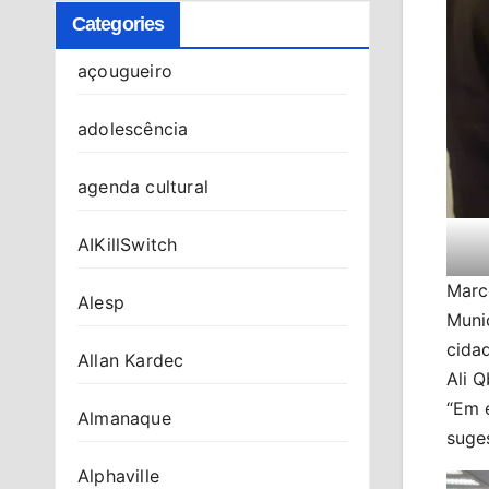
Categories
açougueiro
adolescência
agenda cultural
AIKillSwitch
Marce
Alesp
Munic
cidad
Allan Kardec
Ali Q
“Em 
Almanaque
suges
Alphaville