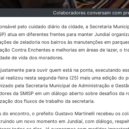
Colaboradores conversam com pre
nsável pelo cuidado diário da cidade, a Secretaria Municip
P) atua em diferentes frentes para manter Jundiaí organiz
ações de zeladoria nos bairros às manutenções em parques
ação Contra Enchentes e melhorias em áreas de lazer, o tr
idade de vida dos moradores.
 justamente para ouvir quem está na ponta, executando ess
aí realizou nesta segunda-feira (25) mais uma edição do 
nizado pela Secretaria Municipal de Administração e Gest
dores da SMISP em um diálogo aberto sobre desafios da rot
zação dos fluxos de trabalho da secretaria.
s do encontro, o prefeito Gustavo Martinelli recebeu os c
truindo um novo momento em Jundiaí, com diálogo, respeit