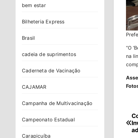
bem estar
Bilheteria Express
Prefe
Brasil
“O ‘B
cadeia de suprimentos
na li
compl
Caderneta de Vacinação
Asse
Foto
CAJAMAR
Campanha de Multivacinação
Co
Na
Campeonato Estadual
In
de
ad
Carapicuíba