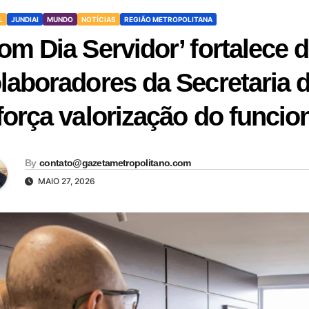
L
JUNDIAI
MUNDO
NOTÍCIAS
REGIÃO METROPOLITANA
om Dia Servidor’ fortalece 
laboradores da Secretaria 
força valorização do funcio
By
contato@gazetametropolitano.com
MAIO 27, 2026