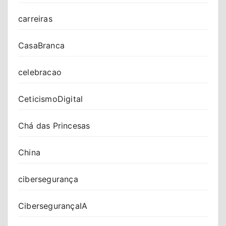
carreiras
CasaBranca
celebracao
CeticismoDigital
Chá das Princesas
China
cibersegurança
CibersegurançaIA