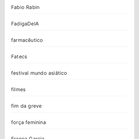
Fabio Rabin
FadigaDeIA
farmacêutico
Fatecs
festival mundo asiático
filmes
fim da greve
força feminina
Franca Garcia