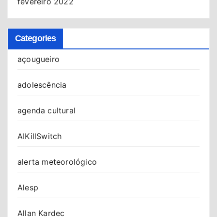
fevereiro 2022
Categories
açougueiro
adolescência
agenda cultural
AIKillSwitch
alerta meteorológico
Alesp
Allan Kardec