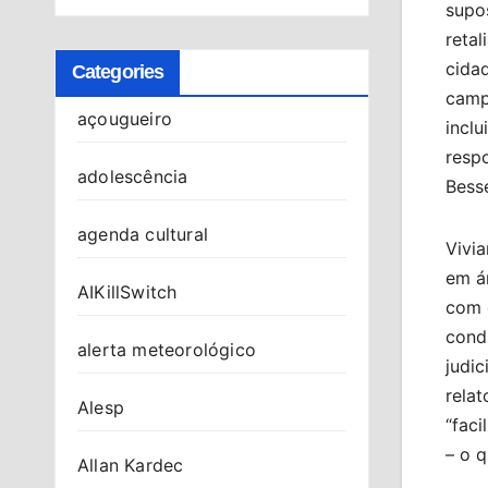
supos
retal
cidad
Categories
campa
açougueiro
inclu
resp
adolescência
Besse
agenda cultural
Vivia
em á
AIKillSwitch
com o
cond
alerta meteorológico
judic
relat
Alesp
“faci
– o q
Allan Kardec