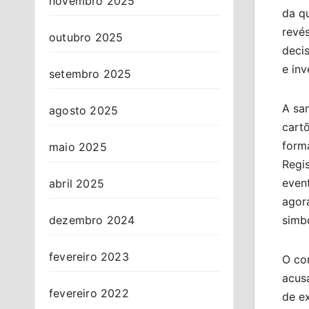
novembro 2025
da qu
revés
outubro 2025
deci
e inv
setembro 2025
A sa
agosto 2025
cartõ
form
maio 2025
Regi
event
abril 2025
agor
simb
dezembro 2024
fevereiro 2023
O co
acus
fevereiro 2022
de ex