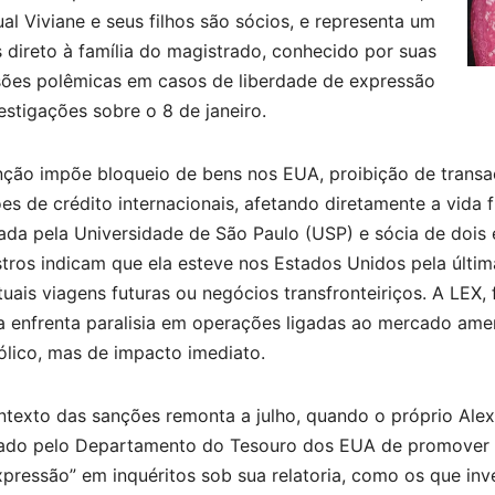
al Viviane e seus filhos são sócios, e representa um
 direto à família do magistrado, conhecido por suas
sões polêmicas em casos de liberdade de expressão
estigações sobre o 8 de janeiro.
nção impõe bloqueio de bens nos EUA, proibição de transa
es de crédito internacionais, afetando diretamente a vida 
ada pela Universidade de São Paulo (USP) e sócia de dois 
stros indicam que ela esteve nos Estados Unidos pela últi
uais viagens futuras ou negócios transfronteiriços. A LEX, 
a enfrenta paralisia em operações ligadas ao mercado ame
ólico, mas de impacto imediato.
ntexto das sanções remonta a julho, quando o próprio Alex
ado pelo Departamento do Tesouro dos EUA de promover “pri
pressão” em inquéritos sob sua relatoria, como os que inv