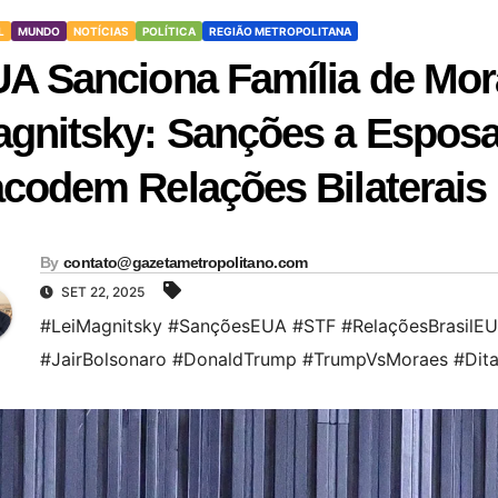
L
MUNDO
NOTÍCIAS
POLÍTICA
REGIÃO METROPOLITANA
A Sanciona Família de Mor
gnitsky: Sanções a Esposa
codem Relações Bilaterais
By
contato@gazetametropolitano.com
SET 22, 2025
#LeiMagnitsky #SançõesEUA #STF #RelaçõesBrasilEU
#JairBolsonaro #DonaldTrump #TrumpVsMoraes #Ditad