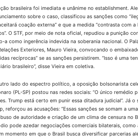
ção brasileira foi imediata e unânime no establishment. A
nciamento sobre o caso, classificou as sanções como “ileg
aceitará coação externa” e que a medida “contrasta com a 
s”. O STF, por meio de nota oficial, repudiou a punição com
o-a como ingerência indevida na soberania nacional. O Pal
Relações Exteriores, Mauro Vieira, convocando o embaixa
das recíprocas” se as sanções persistirem. “Isso é uma tent
iário brasileiro”, disse Vieira em coletiva.
tro lado do espectro político, a oposição bolsonarista ce
naro (PL-SP) postou nas redes sociais: “O único remédio po
s. Trump está certo em punir essa ditadura judicial”. Já o
p, reforçou as acusações: “Essas sanções se somam a uma 
buso de autoridade e criação de um clima de censura no Br
dio pode azedar negociações comerciais bilaterais, como a
m momento em que o Brasil busca diversificar parcerias al