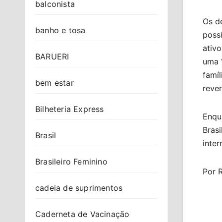
balconista
Os d
banho e tosa
poss
ativo
BARUERI
uma “
famí
bem estar
reve
Bilheteria Express
Enqu
Bras
Brasil
inter
Brasileiro Feminino
Por 
cadeia de suprimentos
Caderneta de Vacinação