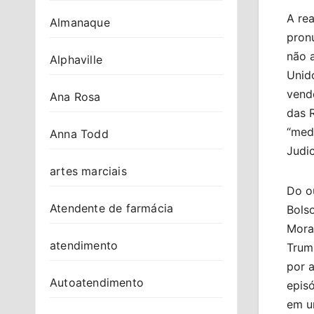
A rea
Almanaque
pronu
não 
Alphaville
Unido
vend
Ana Rosa
das 
“medi
Anna Todd
Judic
artes marciais
Do ou
Atendente de farmácia
Bolso
Morae
atendimento
Trum
por a
Autoatendimento
episó
em u