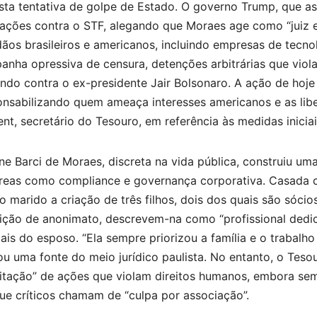
ta tentativa de golpe de Estado. O governo Trump, que as
iações contra o STF, alegando que Moraes age como “juiz e 
ãos brasileiros e americanos, incluindo empresas de tecn
nha opressiva de censura, detenções arbitrárias que viol
indo contra o ex-presidente Jair Bolsonaro. A ação de hoje
onsabilizando quem ameaça interesses americanos e as libe
nt, secretário do Tesouro, em referência às medidas iniciai
ne Barci de Moraes, discreta na vida pública, construiu uma
reas como compliance e governança corporativa. Casada c
 marido a criação de três filhos, dois dos quais são sóci
ição de anonimato, descrevem-na como “profissional dedic
iais do esposo. “Ela sempre priorizou a família e o trabalho
ou uma fonte do meio jurídico paulista. No entanto, o Tes
litação” de ações que violam direitos humanos, embora sem
ue críticos chamam de “culpa por associação”.