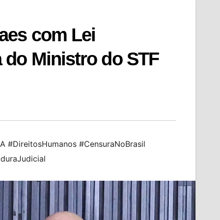
aes com Lei
 do Ministro do STF
A #DireitosHumanos #CensuraNoBrasil
uraJudicial