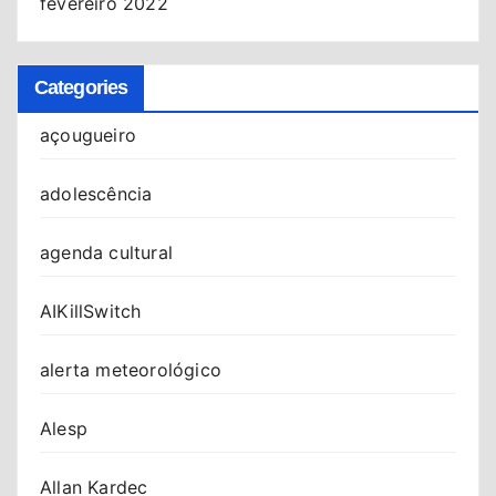
fevereiro 2022
Categories
açougueiro
adolescência
agenda cultural
AIKillSwitch
alerta meteorológico
Alesp
Allan Kardec