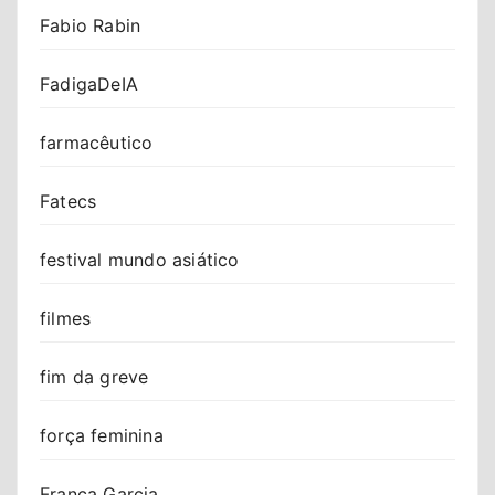
Fabio Rabin
FadigaDeIA
farmacêutico
Fatecs
festival mundo asiático
filmes
fim da greve
força feminina
Franca Garcia