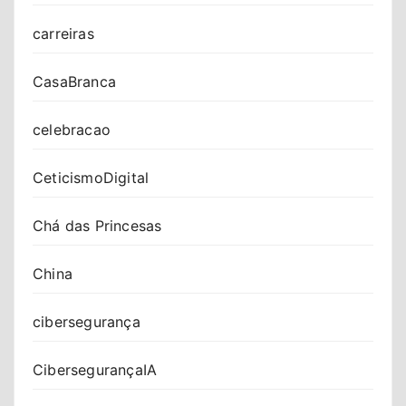
carreiras
CasaBranca
celebracao
CeticismoDigital
Chá das Princesas
China
cibersegurança
CibersegurançaIA