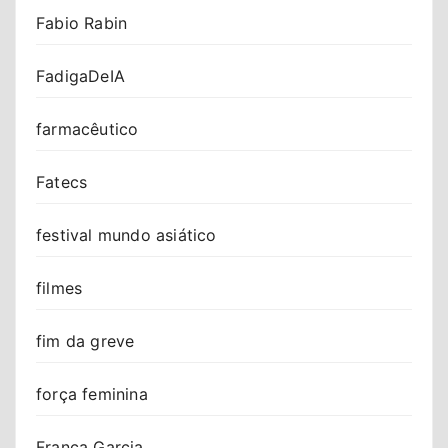
Fabio Rabin
FadigaDeIA
farmacêutico
Fatecs
festival mundo asiático
filmes
fim da greve
força feminina
Franca Garcia