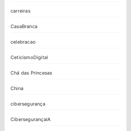
carreiras
CasaBranca
celebracao
CeticismoDigital
Chá das Princesas
China
cibersegurança
CibersegurançaIA