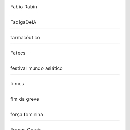
Fabio Rabin
FadigaDeIA
farmacêutico
Fatecs
festival mundo asiático
filmes
fim da greve
força feminina
Franca Garcia