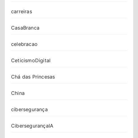
carreiras
CasaBranca
celebracao
CeticismoDigital
Chá das Princesas
China
cibersegurança
CibersegurançaIA