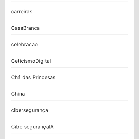
carreiras
CasaBranca
celebracao
CeticismoDigital
Chá das Princesas
China
cibersegurança
CibersegurançaIA