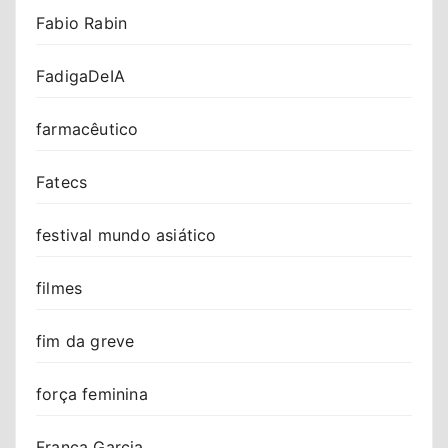
Fabio Rabin
FadigaDeIA
farmacêutico
Fatecs
festival mundo asiático
filmes
fim da greve
força feminina
Franca Garcia