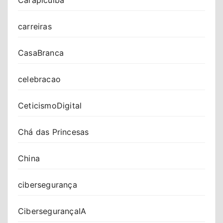
Carapicuíba
carreiras
CasaBranca
celebracao
CeticismoDigital
Chá das Princesas
China
cibersegurança
CibersegurançaIA