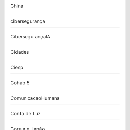
China
cibersegurança
CibersegurançaIA
Cidades
Ciesp
Cohab 5
ComunicacaoHumana
Conta de Luz
Coreia e Japão