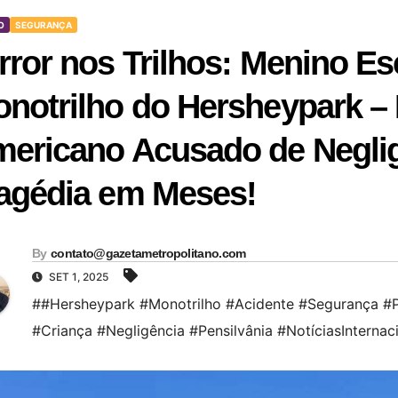
O
SEGURANÇA
rror nos Trilhos: Menino E
notrilho do Hersheypark –
ericano Acusado de Negli
agédia em Meses!
By
contato@gazetametropolitano.com
SET 1, 2025
##Hersheypark #Monotrilho #Acidente #Segurança #
#Criança #Negligência #Pensilvânia #NotíciasInternac