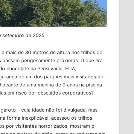
de setembro de 2025
a mais de 30 metros de altura nos trilhos de
as passam perigosamente próximos. O que era
do chocolate na Pensilvânia, EUA,
gurança de um dos parques mais visitados do
hocante de uma menina de 9 anos na piscina
das em risco por descuidos corporativos?
garoto – cuja idade não foi divulgada, mas
a forma inexplicável, acessou os trilhos
s por visitantes horrorizados, mostram o
enas de metros do chão, como se estivesse em