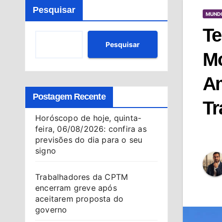
Pesquisar
MUND
Te
Pesquisar
Mo
Am
Postagem Recente
Tr
Horóscopo de hoje, quinta-
feira, 06/08/2026: confira as
previsões do dia para o seu
signo
Trabalhadores da CPTM
encerram greve após
aceitarem proposta do
governo