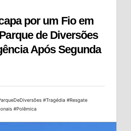
scapa por um Fio em
 Parque de Diversões
gência Após Segunda
ParqueDeDiversões #Tragédia #Resgate
ionais #Polêmica