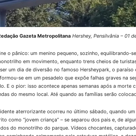
Redação Gazeta Metropolitana
Hershey, Pensilvânia – 01 
ne o pânico: um menino pequeno, sozinho, equilibrando-se 
onotrilho em movimento, enquanto trens cheios de turist
ser um dia de diversão no famoso Hersheypark, o paraíso 
sformou-se em um pesadelo que expõe falhas graves na se
o. E o pior: isso acontece apenas semanas após a morte c
ndas do mesmo local. Até quando as famílias serão coloca
idente aterrorizante ocorreu no último sábado, quando um 
ito como “jovem criança” – se separou dos pais e, de algum
ados do monotrilho do parque. Vídeos chocantes, capturado
no caminhando calmamente pela estrutura metálica, a dez