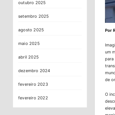
outubro 2025
setembro 2025
agosto 2025
Por 
maio 2025
Imagi
um m
abril 2025
para 
tran
dezembro 2024
mund
de o
fevereiro 2023
O inc
fevereiro 2022
descr
elev
meni