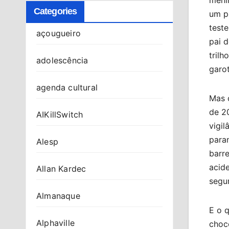
Categories
um pl
test
açougueiro
pai d
tril
adolescência
garot
agenda cultural
Mas 
de 20
AIKillSwitch
vigil
paran
Alesp
barr
acide
Allan Kardec
segu
Almanaque
E o q
Alphaville
choco