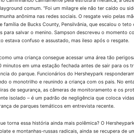
ayground comum. “Foi um milagre ele não ter caído ou sid
emunha anônima nas redes sociais. O resgate veio pelas m
e família de Bucks County, Pensilvânia, que escalou o teto
hos para salvar o menino. Sampson descreveu o momento co
o estava confuso e assustado, mas ileso após o resgate.
como uma criança consegue acessar uma área tão perigosa
 minutos em uma estação fechada antes de sair para os tr
ância do parque. Funcionários do Hersheypark responderam 
do o monotrilho e reunindo a criança com os pais. No enta
eiras de segurança, as câmeras de monitoramento e os prot
nte isolado – é um padrão de negligência que coloca vidas
rança de parques temáticos em entrevista recente.
ue torna essa história ainda mais polêmica? O Hersheypark
late e montanhas-russas radicais, ainda se recupera de um