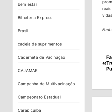
prom
bem estar
reai
vidas
Bilheteria Express
Fonte
Brasil
cadeia de suprimentos
Fa
Na
Caderneta de Vacinação
Tr
de
Pu
CAJAMAR
Po
Campanha de Multivacinação
Campeonato Estadual
Carapicuíba