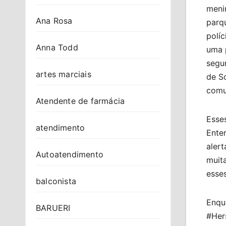
meni
Ana Rosa
parqu
políc
Anna Todd
uma p
segu
artes marciais
de So
comu
Atendente de farmácia
Esse
atendimento
Enter
aler
Autoatendimento
muita
esses
balconista
Enqua
BARUERI
#Her