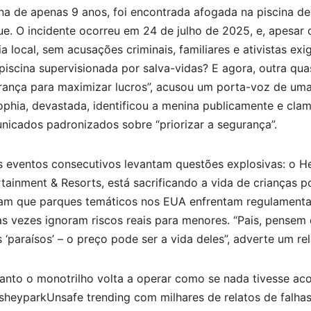
na de apenas 9 anos, foi encontrada afogada na piscina de
e. O incidente ocorreu em 24 de julho de 2025, e, apesar d
ia local, sem acusações criminais, familiares e ativistas 
iscina supervisionada por salva-vidas? E agora, outra qua
rança para maximizar lucros”, acusou um porta-voz de uma 
phia, devastada, identificou a menina publicamente e clam
nicados padronizados sobre “priorizar a segurança”.
s eventos consecutivos levantam questões explosivas: o H
tainment & Resorts, está sacrificando a vida de crianças p
tam que parques temáticos nos EUA enfrentam regulamenta
s vezes ignoram riscos reais para menores. “Pais, pensem 
 ‘paraísos’ – o preço pode ser a vida deles”, adverte um re
nto o monotrilho volta a operar como se nada tivesse aco
sheyparkUnsafe trending com milhares de relatos de falhas