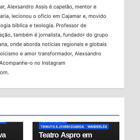
r, Alexsandro Assis é capelão, mentor e
ia, lecionou o oficio em Cajamar e, movido
logia bíblica e teologia. Professor de
ção, também é jornalista, fundador do grupo
na, onde aborda notícias regionais e globais
toicismo e amor transformador, Alexsandro
. Acompanhe-o no Instagram
com.
TO
BILHETERIA EXPRESS
BRASIL
CIDADES
Z
ENEL
CULTURA
ERASMO CARLOS
IÊ IÊ IÊ
MUNDO
MÚSICA BRASILEIRA
NOTÍCIAS
ÍCIAS
OSASCO
REGIÃO METROPOLITANA
ING
ROBERTO CARLOS
SHOW
ÇOS
TEATRO ASPRO
TRIBUTO À JOVEM GUARDA
WANDERLÉA
va
Teatro Aspro em