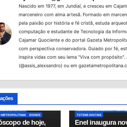
Nascido em 1977, em Jundiaí, e cresceu em Cajama
marceneiro com alma artesã. Formado em marcenar
pela paixão por história e fé cristã, estuda arqueo
computação e estudante de Tecnologia da Informa
Cajamar Quociente e do portal Gazeta Metropolita
com perspectiva conservadora. Guiado por fé, es
inspira vidas com seu lema "Viva com propósito"
(@assis_alexsandro) ou em gazetametropolitana.
ATENDIMENTO
AUTOATENDIMEN
AQUE
BRASIL
HORÓSCOPO
BRASIL
CIDADES
CONTA DE LU
COPO DE HOJE
ENEL DISTRIBUIÇÃO SÃO PAULO
cações
COPO DO DIA
MUNDO
NOTÍCIAS
ENERGIA ELÉTRICA
MUNDO
NOT
O
PREVISÕES
OSASCO
OSASCO PLAZA SHOPP
SÕES DOS ASTROS
REGIÃO METROPOLITANA
SERVI
O METROPOLITANA
SIGNOS
TOTENS DIGITAIS
óscopo de hoje,
Enel inaugura no