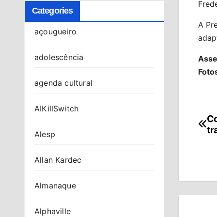
Fred
Categories
A Pre
açougueiro
adap
adolescência
Asse
Foto
agenda cultural
AIKillSwitch
Co
Na
tr
Alesp
de
Po
Allan Kardec
Almanaque
Alphaville