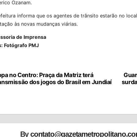
erico Ozanam.
feitura informa que os agentes de trânsito estarão no loca
tação às novas mudanças viárias.
ssoria de Imprensa
s: Fotógrafo PMJ
pa no Centro: Praça da Matriz terá
Guar
vegação
ansmissão dos jogos do Brasil em Jundiaí
surda
st
By
contato@gazetametropolitano.c