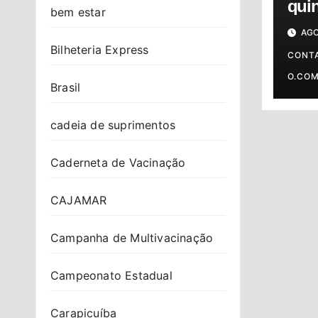
quin
bem estar
06/0
AGO
prev
Bilheteria Express
o s
CONT
O.CO
Brasil
cadeia de suprimentos
Caderneta de Vacinação
CAJAMAR
Campanha de Multivacinação
Campeonato Estadual
Carapicuíba