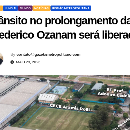
L
JUNDIAI
MUNDO
NOTÍCIAS
REGIÃO METROPOLITANA
ânsito no prolongamento d
ederico Ozanam será libera
By
contato@gazetametropolitano.com
MAIO 29, 2026