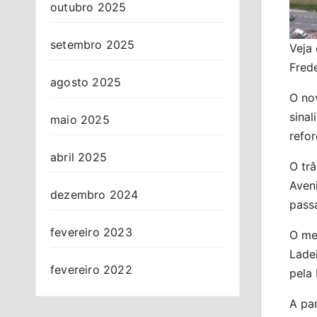
outubro 2025
setembro 2025
Veja
Fred
agosto 2025
O nov
sina
maio 2025
refor
abril 2025
O tr
Aven
dezembro 2024
passa
fevereiro 2023
O me
Lade
fevereiro 2022
pela
A par