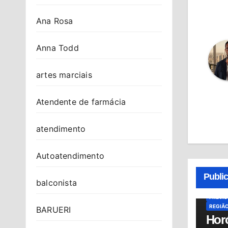
Ana Rosa
Anna Todd
artes marciais
Atendente de farmácia
atendimento
Autoatendimento
ALMAN
HORÓS
Publi
HORÓS
balconista
OSASC
PREVI
REGIÃ
BARUERI
Hor