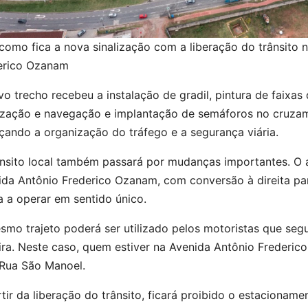
 como fica a nova sinalização com a liberação do trânsito
erico Ozanam
o trecho recebeu a instalação de gradil, pintura de faixas
lização e navegação e implantação de semáforos no cruzame
çando a organização do tráfego e a segurança viária.
ânsito local também passará por mudanças importantes. O a
ida Antônio Frederico Ozanam, com conversão à direita par
 a operar em sentido único.
smo trajeto poderá ser utilizado pelos motoristas que se
ira. Neste caso, quem estiver na Avenida Antônio Frederi
 Rua São Manoel.
tir da liberação do trânsito, ficará proibido o estacioname