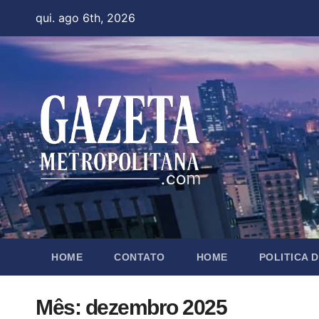
Skip
qui. ago 6th, 2026
to
content
HOME
CONTATO
HOME
POLITICA 
Mês:
dezembro 2025