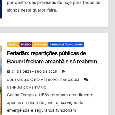
por dentro das previsões de hoje para todos os
signos nesta quarta-feira.
BRASIL
MUNDO
NOTÍCIAS
REGIÃO METROPOLITANA
Feriadão: repartições públicas de
Barueri fecham amanhã e só reabrem
dia 5
31 DE DEZEMBRO DE 2025
CONTATO@GAZETAMETROPOLITANO.COM
NENHUM COMENTÁRIO
Ganha Tempo e UBSs retomam atendimento
apenas no dia 5 de janeiro; serviços de
emergência e segurança funcionam