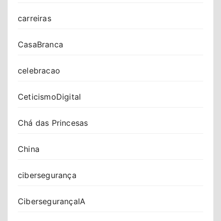
carreiras
CasaBranca
celebracao
CeticismoDigital
Chá das Princesas
China
cibersegurança
CibersegurançaIA