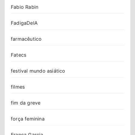
Fabio Rabin
FadigaDeIA
farmacêutico
Fatecs
festival mundo asiático
filmes
fim da greve
força feminina
Franca Garcia