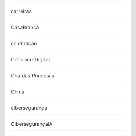
carreiras
CasaBranca
celebracao
CeticismoDigital
Chá das Princesas
China
cibersegurança
CibersegurançaIA