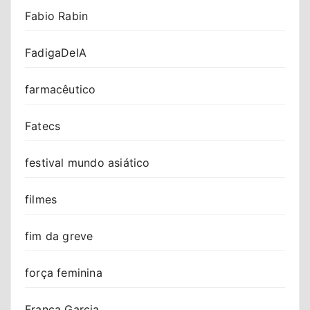
Fabio Rabin
FadigaDeIA
farmacêutico
Fatecs
festival mundo asiático
filmes
fim da greve
força feminina
Franca Garcia