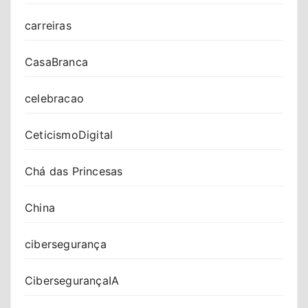
carreiras
CasaBranca
celebracao
CeticismoDigital
Chá das Princesas
China
cibersegurança
CibersegurançaIA