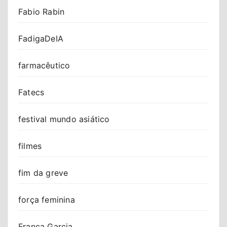
Fabio Rabin
FadigaDeIA
farmacêutico
Fatecs
festival mundo asiático
filmes
fim da greve
força feminina
Franca Garcia