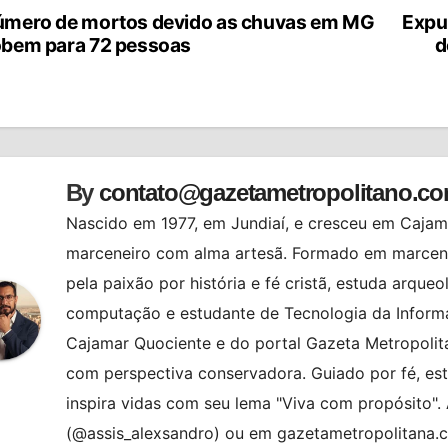
mero de mortos devido as chuvas em MG
Expu
vegação
bem para 72 pessoas
d
st
By
contato@gazetametropolitano.c
Nascido em 1977, em Jundiaí, e cresceu em Cajama
marceneiro com alma artesã. Formado em marcenar
pela paixão por história e fé cristã, estuda arqueo
computação e estudante de Tecnologia da Informa
Cajamar Quociente e do portal Gazeta Metropolita
com perspectiva conservadora. Guiado por fé, es
inspira vidas com seu lema "Viva com propósito"
(@assis_alexsandro) ou em gazetametropolitana.