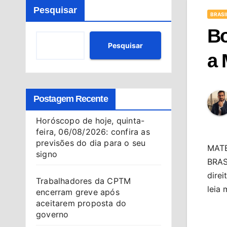
Pesquisar
BRASI
Bo
Pesquisar
a 
Postagem Recente
Horóscopo de hoje, quinta-
feira, 06/08/2026: confira as
previsões do dia para o seu
MAT
signo
BRASÍ
direi
Trabalhadores da CPTM
leia 
encerram greve após
aceitarem proposta do
governo