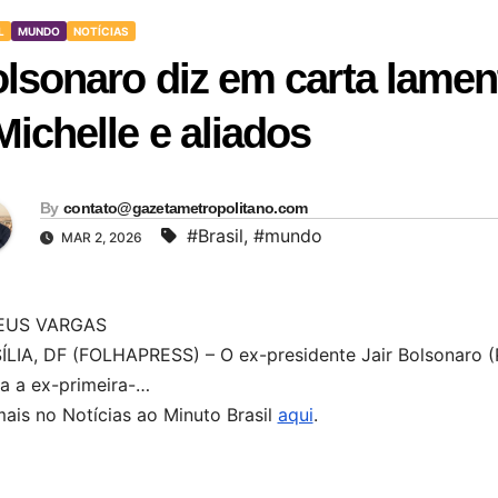
L
MUNDO
NOTÍCIAS
lsonaro diz em carta lamenta
Michelle e aliados
By
contato@gazetametropolitano.com
#Brasil
,
#mundo
MAR 2, 2026
EUS VARGAS
LIA, DF (FOLHAPRESS) – O ex-presidente Jair Bolsonaro (PL
ta a ex-primeira-…
mais no Notícias ao Minuto Brasil
aqui
.