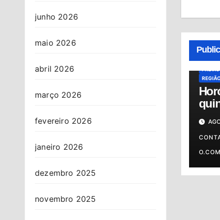
junho 2026
ALMAN
maio 2026
HORÓS
Publi
HORÓS
OSASC
abril 2026
PREVI
REGIÃ
Hor
março 2026
quin
06/0
fevereiro 2026
AGO
prev
o s
CONT
janeiro 2026
O.CO
dezembro 2025
novembro 2025