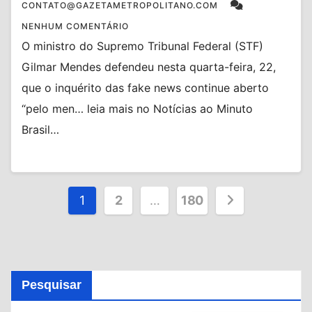
CONTATO@GAZETAMETROPOLITANO.COM
NENHUM COMENTÁRIO
O ministro do Supremo Tribunal Federal (STF)
Gilmar Mendes defendeu nesta quarta-feira, 22,
que o inquérito das fake news continue aberto
“pelo men… leia mais no Notícias ao Minuto
Brasil…
Paginação
1
2
…
180
de
posts
Pesquisar