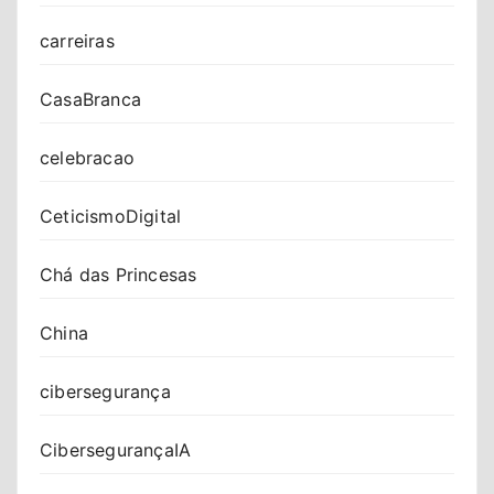
carreiras
CasaBranca
celebracao
CeticismoDigital
Chá das Princesas
China
cibersegurança
CibersegurançaIA