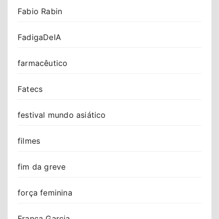
Fabio Rabin
FadigaDeIA
farmacêutico
Fatecs
festival mundo asiático
filmes
fim da greve
força feminina
Franca Garcia