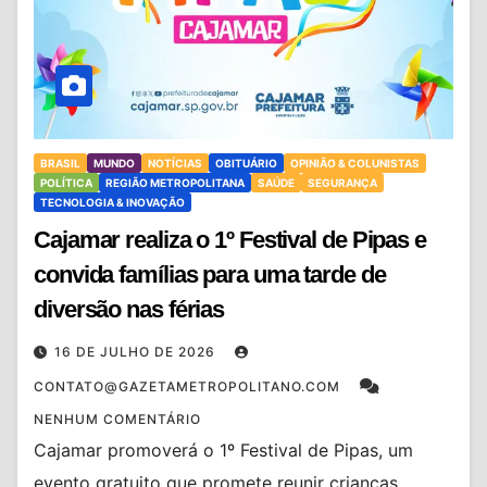
BRASIL
MUNDO
NOTÍCIAS
OBITUÁRIO
OPINIÃO & COLUNISTAS
POLÍTICA
REGIÃO METROPOLITANA
SAÚDE
SEGURANÇA
TECNOLOGIA & INOVAÇÃO
Cajamar realiza o 1º Festival de Pipas e
convida famílias para uma tarde de
diversão nas férias
16 DE JULHO DE 2026
CONTATO@GAZETAMETROPOLITANO.COM
NENHUM COMENTÁRIO
Cajamar promoverá o 1º Festival de Pipas, um
evento gratuito que promete reunir crianças,