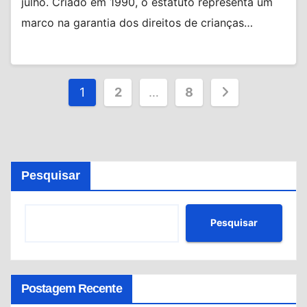
julho. Criado em 1990, o estatuto representa um
marco na garantia dos direitos de crianças…
Paginação
1
2
…
8
de
posts
Pesquisar
Pesquisar
Postagem Recente