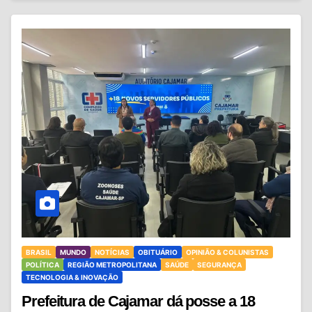
BRASIL
MUNDO
NOTÍCIAS
OBITUÁRIO
OPINIÃO & COLUNISTAS
POLÍTICA
REGIÃO METROPOLITANA
SAÚDE
SEGURANÇA
TECNOLOGIA & INOVAÇÃO
Prefeitura de Cajamar dá posse a 18