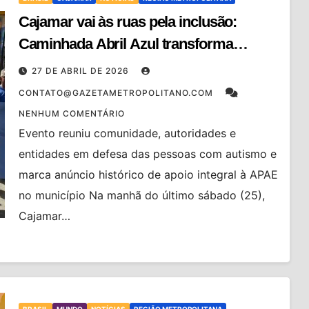
Cajamar vai às ruas pela inclusão:
Caminhada Abril Azul transforma
mobilização em ação concreta
27 DE ABRIL DE 2026
CONTATO@GAZETAMETROPOLITANO.COM
NENHUM COMENTÁRIO
Evento reuniu comunidade, autoridades e
entidades em defesa das pessoas com autismo e
marca anúncio histórico de apoio integral à APAE
no município Na manhã do último sábado (25),
Cajamar…