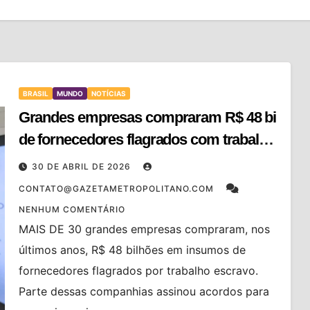
BRASIL
MUNDO
NOTÍCIAS
Grandes empresas compraram R$ 48 bi
de fornecedores flagrados com trabalho
escravo, diz MPT
30 DE ABRIL DE 2026
CONTATO@GAZETAMETROPOLITANO.COM
NENHUM COMENTÁRIO
MAIS DE 30 grandes empresas compraram, nos
últimos anos, R$ 48 bilhões em insumos de
fornecedores flagrados por trabalho escravo.
Parte dessas companhias assinou acordos para