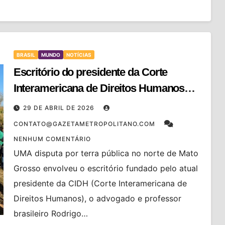
BRASIL
MUNDO
NOTÍCIAS
Escritório do presidente da Corte
Interamericana de Direitos Humanos
defendeu fazendeiros em disputa com
29 DE ABRIL DE 2026
sem-terra no MT
CONTATO@GAZETAMETROPOLITANO.COM
NENHUM COMENTÁRIO
UMA disputa por terra pública no norte de Mato
Grosso envolveu o escritório fundado pelo atual
presidente da CIDH (Corte Interamericana de
Direitos Humanos), o advogado e professor
brasileiro Rodrigo…