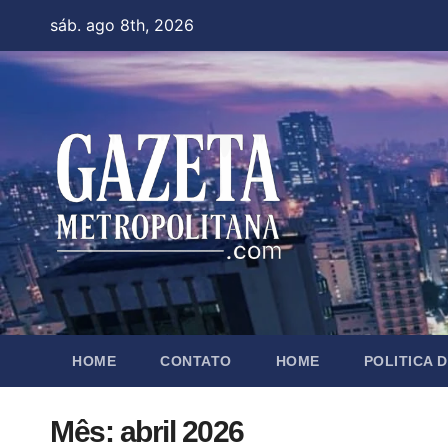
Skip
sáb. ago 8th, 2026
to
content
HOME
CONTATO
HOME
POLITICA 
Mês:
abril 2026