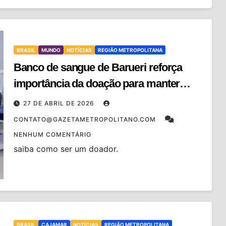
BRASIL
MUNDO
NOTÍCIAS
REGIÃO METROPOLITANA
Banco de sangue de Barueri reforça
importância da doação para manter
estoques
27 DE ABRIL DE 2026
CONTATO@GAZETAMETROPOLITANO.COM
NENHUM COMENTÁRIO
saiba como ser um doador.
BRASIL
CAJAMAR
NOTÍCIAS
REGIÃO METROPOLITANA