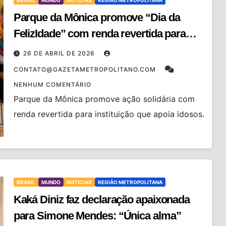
BRASIL
MUNDO
NOTÍCIAS
REGIÃO METROPOLITANA
Parque da Mônica promove “Dia da
FelizIdade” com renda revertida para
instituição em São Paulo
26 DE ABRIL DE 2026
CONTATO@GAZETAMETROPOLITANO.COM
NENHUM COMENTÁRIO
Parque da Mônica promove ação solidária com
renda revertida para instituição que apoia idosos.
BRASIL
MUNDO
NOTÍCIAS
REGIÃO METROPOLITANA
Kaká Diniz faz declaração apaixonada
para Simone Mendes: “Única alma”