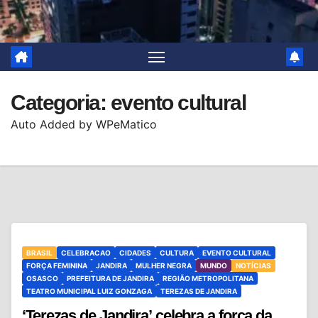
Categoria:
evento cultural
Auto Added by WPeMatico
BRASIL
CELEBRACAO
CIDADES
CULTURA
EVENTO CULTURAL
FORÇA FEMININA
JANDIRA
MULHER NEGRA
MUNDO
NOTÍCIAS
OSASCO
PREFEITURA DE JANDIRA
REGIÃO METROPOLITANA
TEATRO MUNICIPAL LUIZ GONZAGA
TEREZAS DE JANDIRA
‘Terezas de Jandira’ celebra a força da