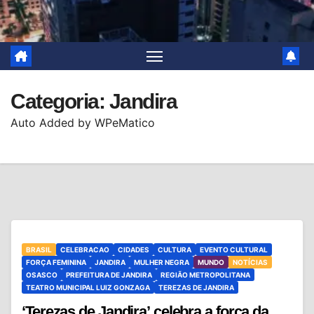
Categoria:
Jandira
Auto Added by WPeMatico
BRASIL
CELEBRACAO
CIDADES
CULTURA
EVENTO CULTURAL
FORÇA FEMININA
JANDIRA
MULHER NEGRA
MUNDO
NOTÍCIAS
OSASCO
PREFEITURA DE JANDIRA
REGIÃO METROPOLITANA
TEATRO MUNICIPAL LUIZ GONZAGA
TEREZAS DE JANDIRA
‘Terezas de Jandira’ celebra a força da