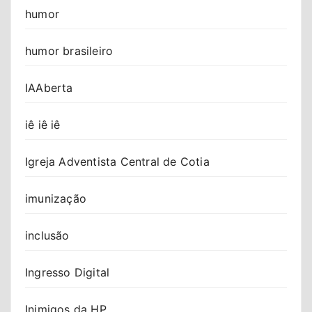
humor
humor brasileiro
IAAberta
iê iê iê
Igreja Adventista Central de Cotia
imunização
inclusão
Ingresso Digital
Inimigos da HP