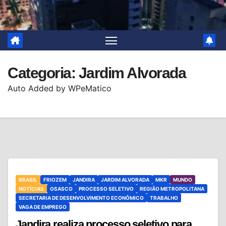
Categoria:
Jardim Alvorada
Auto Added by WPeMatico
BRASIL
FRIOZEM
JANDIRA
JARDIM ALVORADA
MKR
MUNDO
NOTÍCIAS
OSASCO
PROCESSO SELETIVO
REGIÃO METROPOLITANA
SECRETARIA DE DESENVOLVIMENTO ECONÔMICO
TRABALHO
VAGA DE EMPREGO
Jandira realiza processo seletivo para