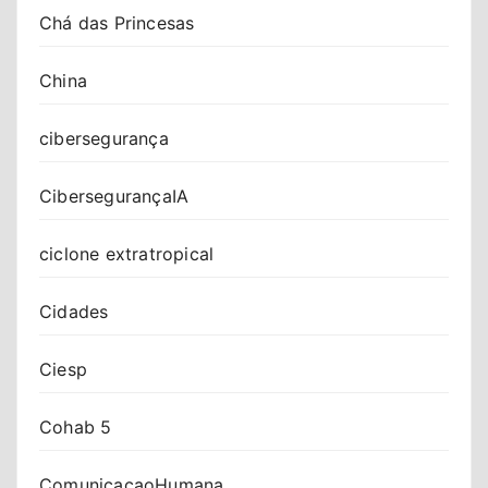
Chá das Princesas
China
cibersegurança
CibersegurançaIA
ciclone extratropical
Cidades
Ciesp
Cohab 5
ComunicacaoHumana