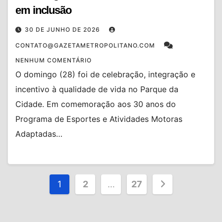
em inclusão
30 DE JUNHO DE 2026
CONTATO@GAZETAMETROPOLITANO.COM
NENHUM COMENTÁRIO
O domingo (28) foi de celebração, integração e
incentivo à qualidade de vida no Parque da
Cidade. Em comemoração aos 30 anos do
Programa de Esportes e Atividades Motoras
Adaptadas…
Paginação
1
2
…
27
de