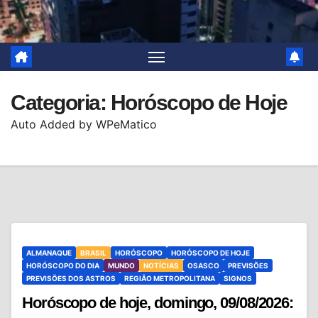
Categoria:
Horóscopo de Hoje
Auto Added by WPeMatico
ALMANAQUE
BRASIL
HORÓSCOPO
HORÓSCOPO DE HOJE
HORÓSCOPO DO DIA
MUNDO
NOTÍCIAS
OSASCO
PREVISÕES
PREVISÕES DOS ASTROS
REGIÃO METROPOLITANA
SIGNOS
Horóscopo de hoje, domingo, 09/08/2026: