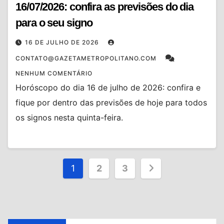
16/07/2026: confira as previsões do dia
para o seu signo
16 DE JULHO DE 2026
CONTATO@GAZETAMETROPOLITANO.COM
NENHUM COMENTÁRIO
Horóscopo do dia 16 de julho de 2026: confira e
fique por dentro das previsões de hoje para todos
os signos nesta quinta-feira.
Paginação
1
2
3
de
posts