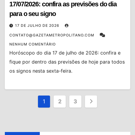
17/07/2026: confira as previsões do dia
para o seu signo
17 DE JULHO DE 2026
CONTATO@GAZETAMETROPOLITANO.COM
NENHUM COMENTÁRIO
Horóscopo do dia 17 de julho de 2026: confira e
fique por dentro das previsões de hoje para todos
os signos nesta sexta-feira.
Paginação
1
2
3
de
posts