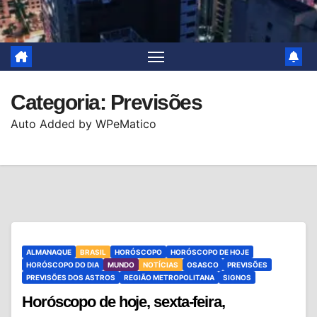
Categoria:
Previsões
Auto Added by WPeMatico
ALMANAQUE
BRASIL
HORÓSCOPO
HORÓSCOPO DE HOJE
HORÓSCOPO DO DIA
MUNDO
NOTÍCIAS
OSASCO
PREVISÕES
PREVISÕES DOS ASTROS
REGIÃO METROPOLITANA
SIGNOS
Horóscopo de hoje, sexta-feira,