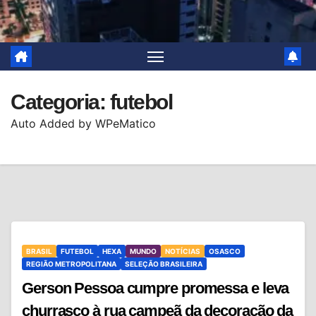
Categoria:
futebol
Auto Added by WPeMatico
BRASIL
FUTEBOL
HEXA
MUNDO
NOTÍCIAS
OSASCO
REGIÃO METROPOLITANA
SELEÇÃO BRASILEIRA
Gerson Pessoa cumpre promessa e leva
churrasco à rua campeã da decoração da