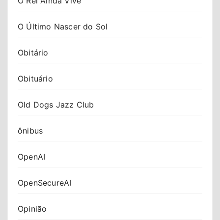
O Rei Ainda Vive
O Último Nascer do Sol
Obitário
Obituário
Old Dogs Jazz Club
ônibus
OpenAI
OpenSecureAI
Opinião