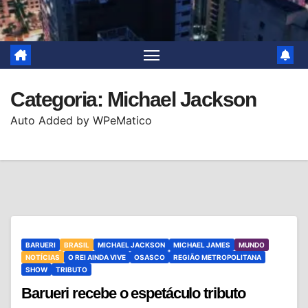
Categoria:
Michael Jackson
Auto Added by WPeMatico
BARUERI
BRASIL
MICHAEL JACKSON
MICHAEL JAMES
MUNDO
NOTÍCIAS
O REI AINDA VIVE
OSASCO
REGIÃO METROPOLITANA
SHOW
TRIBUTO
Barueri recebe o espetáculo tributo