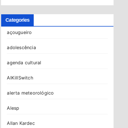
Categories
açougueiro
adolescência
agenda cultural
AIKillSwitch
alerta meteorológico
Alesp
Allan Kardec