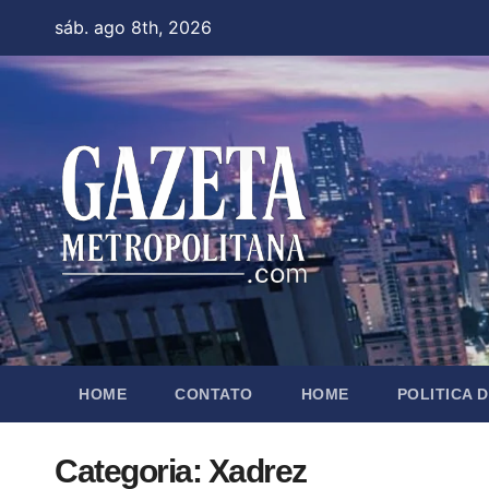
Skip
sáb. ago 8th, 2026
to
content
HOME
CONTATO
HOME
POLITICA 
Categoria:
Xadrez