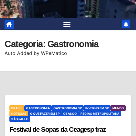
Categoria:
Gastronomia
Auto Added by WPeMatico
BRASIL
GASTRONOMIA
GASTRONOMIA SP
INVERNO EM SP
MUNDO
NOTÍCIAS
O QUE FAZER EM SP
OSASCO
REGIÃO METROPOLITANA
SÃO PAULO
Festival de Sopas da Ceagesp traz