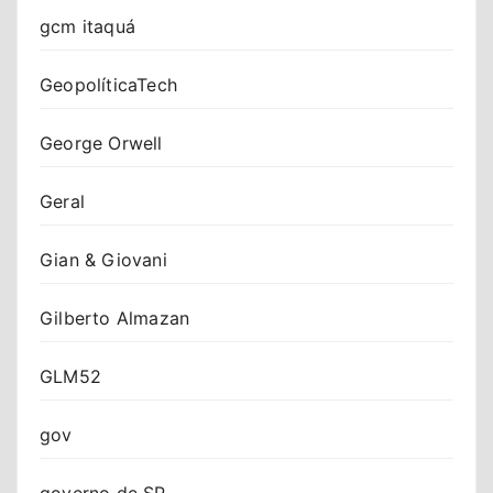
gcm itaquá
GeopolíticaTech
George Orwell
Geral
Gian & Giovani
Gilberto Almazan
GLM52
gov
governo de SP