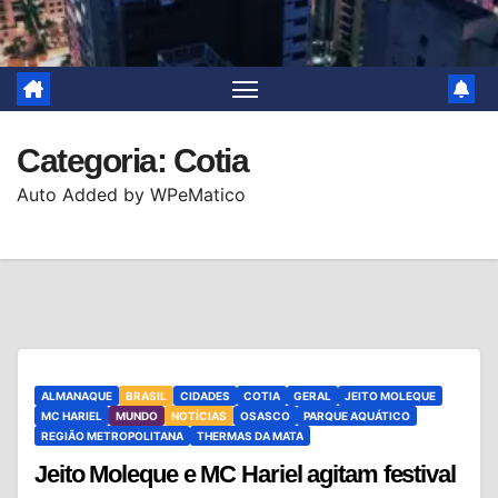
Categoria:
Cotia
Auto Added by WPeMatico
ALMANAQUE
BRASIL
CIDADES
COTIA
GERAL
JEITO MOLEQUE
MC HARIEL
MUNDO
NOTÍCIAS
OSASCO
PARQUE AQUÁTICO
REGIÃO METROPOLITANA
THERMAS DA MATA
Jeito Moleque e MC Hariel agitam festival