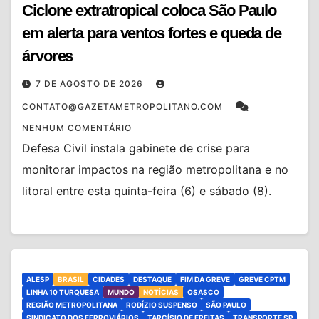
Ciclone extratropical coloca São Paulo
em alerta para ventos fortes e queda de
árvores
7 DE AGOSTO DE 2026
CONTATO@GAZETAMETROPOLITANO.COM
NENHUM COMENTÁRIO
Defesa Civil instala gabinete de crise para
monitorar impactos na região metropolitana e no
litoral entre esta quinta-feira (6) e sábado (8).
ALESP
BRASIL
CIDADES
DESTAQUE
FIM DA GREVE
GREVE CPTM
LINHA 10 TURQUESA
MUNDO
NOTÍCIAS
OSASCO
REGIÃO METROPOLITANA
RODÍZIO SUSPENSO
SÃO PAULO
SINDICATO DOS FERROVIÁRIOS
TARCÍSIO DE FREITAS
TRANSPORTE SP