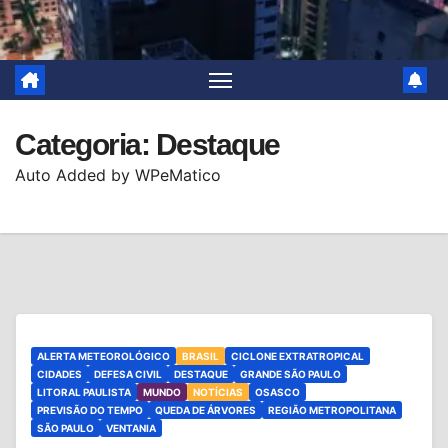
Categoria:
Destaque
Auto Added by WPeMatico
ALERTA METEOROLÓGICO
BRASIL
CICLONE EXTRATROPICAL
CIDADES
DEFESA CIVIL
DESTAQUE
GRANDE SÃO PAULO
LITORAL PAULISTA
MUNDO
NOTÍCIAS
OSASCO
PREVISÃO DO TEMPO
QUEDA DE ÁRVORES
REGIÃO METROPOLITANA
SÃO PAULO
VENTANIA