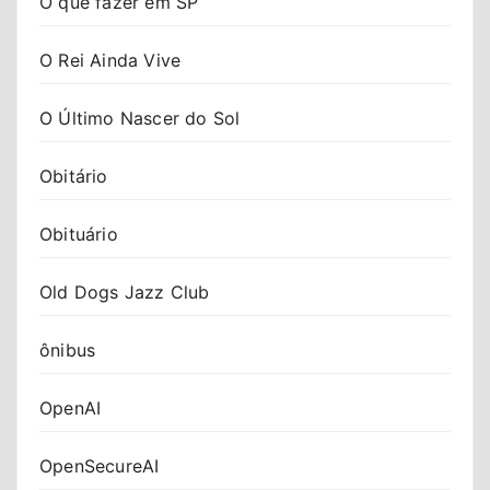
O que fazer em SP
O Rei Ainda Vive
O Último Nascer do Sol
Obitário
Obituário
Old Dogs Jazz Club
ônibus
OpenAI
OpenSecureAI