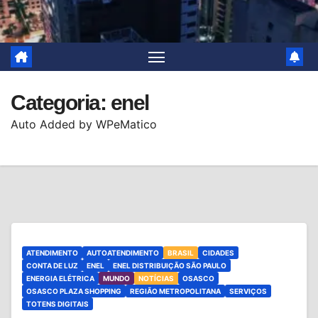
Categoria:
enel
Auto Added by WPeMatico
ATENDIMENTO
AUTOATENDIMENTO
BRASIL
CIDADES
CONTA DE LUZ
ENEL
ENEL DISTRIBUIÇÃO SÃO PAULO
ENERGIA ELÉTRICA
MUNDO
NOTÍCIAS
OSASCO
OSASCO PLAZA SHOPPING
REGIÃO METROPOLITANA
SERVIÇOS
TOTENS DIGITAIS