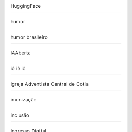
HuggingFace
humor
humor brasileiro
IAAberta
iê iê iê
Igreja Adventista Central de Cotia
imunização
inclusão
Ingresso Digital