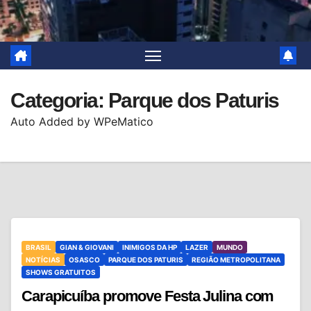
Categoria:
Parque dos Paturis
Auto Added by WPeMatico
BRASIL
GIAN & GIOVANI
INIMIGOS DA HP
LAZER
MUNDO
NOTÍCIAS
OSASCO
PARQUE DOS PATURIS
REGIÃO METROPOLITANA
SHOWS GRATUITOS
Carapicuíba promove Festa Julina com