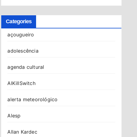
Categories
açougueiro
adolescência
agenda cultural
AIKillSwitch
alerta meteorológico
Alesp
Allan Kardec