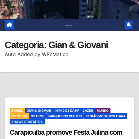
Categoria:
Gian & Giovani
Auto Added by WPeMatico
BRASIL
GIAN & GIOVANI
INIMIGOS DA HP
LAZER
MUNDO
NOTÍCIAS
OSASCO
PARQUE DOS PATURIS
REGIÃO METROPOLITANA
SHOWS GRATUITOS
Carapicuíba promove Festa Julina com