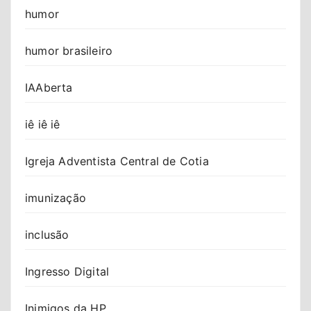
humor
humor brasileiro
IAAberta
iê iê iê
Igreja Adventista Central de Cotia
imunização
inclusão
Ingresso Digital
Inimigos da HP