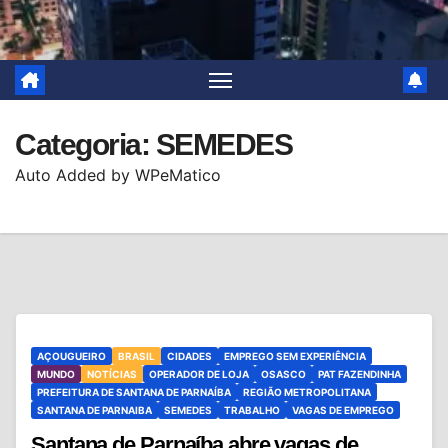
Categoria:
SEMEDES
Auto Added by WPeMatico
AÇOUGUEIRO
BRASIL
CIDADES
EMPREGO SEM EXPERIÊNCIA
MUNDO
NOTÍCIAS
OPERADOR DE LOJA
OSASCO
PAT FAZENDINHA
PREFEITURA DE SANTANA DE PARNAÍBA
REGIÃO METROPOLITANA
SANTANA DE PARNAIBA
SEMEDES
TRABALHO
VAGAS DE EMPREGO
Santana de Parnaíba abre vagas de