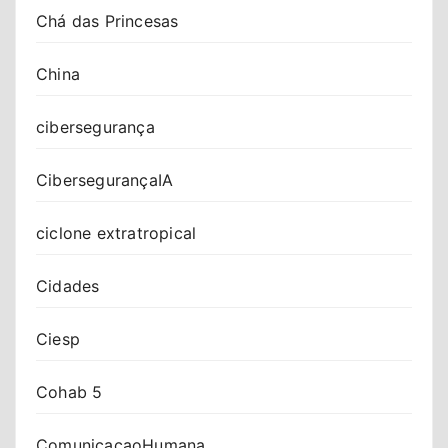
Chá das Princesas
China
cibersegurança
CibersegurançaIA
ciclone extratropical
Cidades
Ciesp
Cohab 5
ComunicacaoHumana