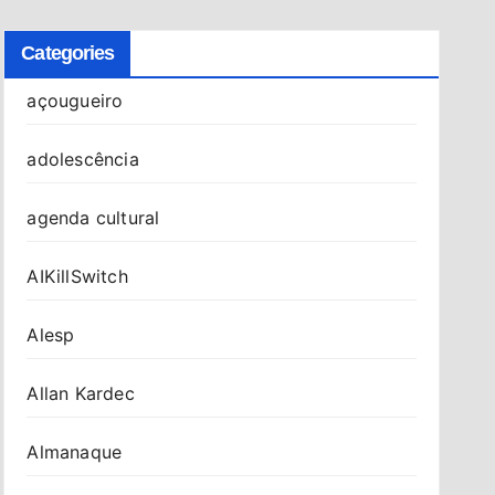
Categories
açougueiro
adolescência
agenda cultural
AIKillSwitch
Alesp
Allan Kardec
Almanaque