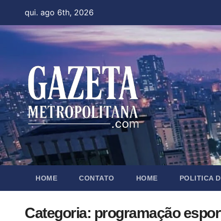
Skip
qui. ago 6th, 2026
to
content
HOME
CONTATO
HOME
POLITICA 
Categoria:
programação espor