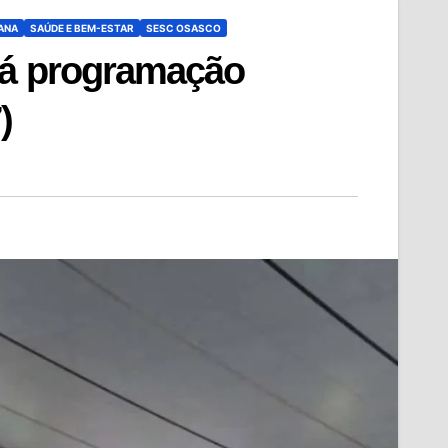
ANA
SAÚDE E BEM-ESTAR
SESC OSASCO
rá programação
)