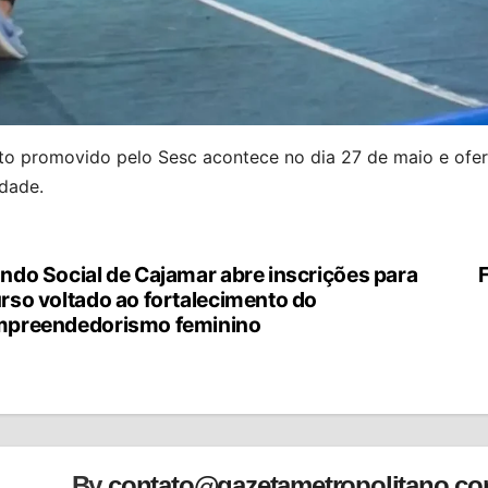
to promovido pelo Sesc acontece no dia 27 de maio e ofer
dade.
ndo Social de Cajamar abre inscrições para
vegação
rso voltado ao fortalecimento do
preendedorismo feminino
st
By
contato@gazetametropolitano.c