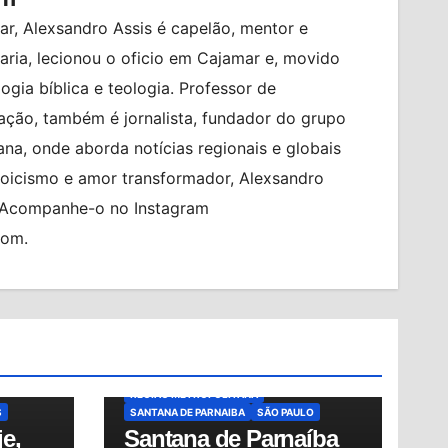
r, Alexsandro Assis é capelão, mentor e
ia, lecionou o oficio em Cajamar e, movido
logia bíblica e teologia. Professor de
ção, também é jornalista, fundador do grupo
na, onde aborda notícias regionais e globais
toicismo e amor transformador, Alexsandro
. Acompanhe-o no Instagram
com.
BRASIL
BRASILEIRO FEMININO
CIDADES
ENTRADA GRATUITA
ESPORTES
PO
ESTÁDIO MUNICIPAL PREFEITO GABRIEL
MARQUES DA SILVA
TÍCIAS
FUTEBOL FEMININO
MUNDO
NOTÍCIAS
OSASCO
RED BULL BRAGANTINO
REGIÃO METROPOLITANA
S
SANTANA DE PARNAIBA
SÃO PAULO
e,
Santana de Parnaíba