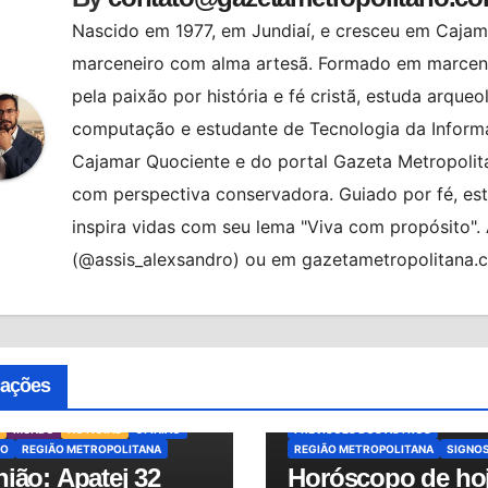
Nascido em 1977, em Jundiaí, e cresceu em Cajama
marceneiro com alma artesã. Formado em marcenar
pela paixão por história e fé cristã, estuda arqueo
computação e estudante de Tecnologia da Informa
Cajamar Quociente e do portal Gazeta Metropolita
com perspectiva conservadora. Guiado por fé, es
inspira vidas com seu lema "Viva com propósito"
(@assis_alexsandro) ou em gazetametropolitana.
ALMANAQUE
BRASIL
HORÓSCO
HORÓSCOPO DE HOJE
cações
HORÓSCOPO DO DIA
MUNDO
NO
OSASCO
PREVISÕES
MUNDO
NOTÍCIAS
OPINIÃO
PREVISÕES DOS ASTROS
O
REGIÃO METROPOLITANA
REGIÃO METROPOLITANA
SIGNO
ião: Apatej 32
Horóscopo de hoj