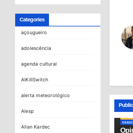
Categories
açougueiro
adolescência
agenda cultural
AIKillSwitch
alerta meteorológico
Publi
Alesp
BRASIL
OSASC
Allan Kardec
Opin