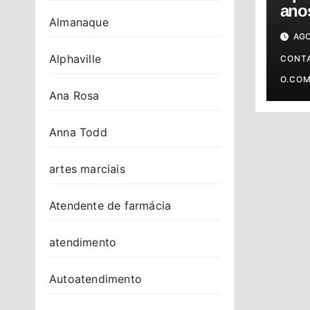
anos
Almanaque
cont
AGO
Alphaville
CONT
O.CO
Ana Rosa
Anna Todd
artes marciais
Atendente de farmácia
atendimento
Autoatendimento