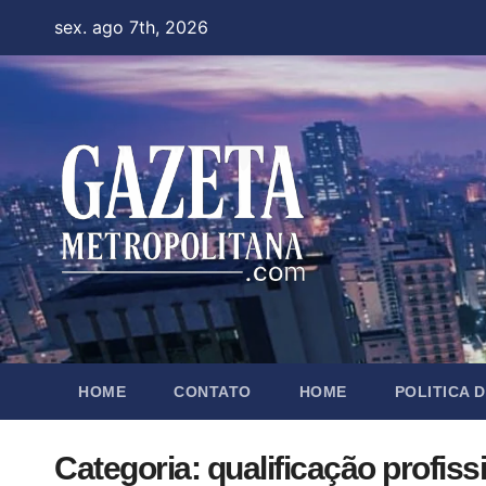
Skip
sex. ago 7th, 2026
to
content
HOME
CONTATO
HOME
POLITICA 
Categoria:
qualificação profiss