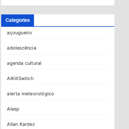
Categories
açougueiro
adolescência
agenda cultural
AIKillSwitch
alerta meteorológico
Alesp
Allan Kardec