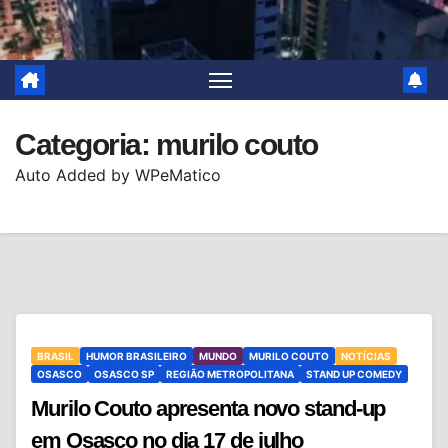
Categoria:
murilo couto
Auto Added by WPeMatico
BRASIL
HUMOR BRASILEIRO
MUNDO
MURILO COUTO
NOTÍCIAS
OSASCO
OSASCO SP
REGIÃO METROPOLITANA
STAND UP COMEDY
Murilo Couto apresenta novo stand-up
em Osasco no dia 17 de julho