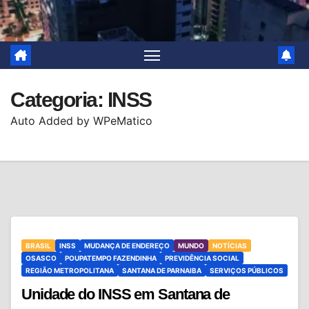
Categoria:
INSS
Auto Added by WPeMatico
BRASIL
INSS
MUDANÇA DE ENDEREÇO
MUNDO
NOTÍCIAS
OSASCO
POUPATEMPO FAZENDINHA
PREVIDÊNCIA SOCIAL
REGIÃO METROPOLITANA
SANTANA DE PARNAIBA
SERVIÇOS PÚBLICOS
Unidade do INSS em Santana de