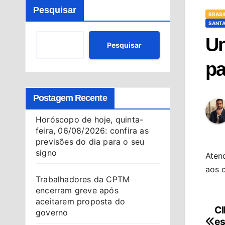
Pesquisar
BRASI
SANTA
Un
Pesquisar
pa
Postagem Recente
Horóscopo de hoje, quinta-
feira, 06/08/2026: confira as
previsões do dia para o seu
signo
Aten
aos c
Trabalhadores da CPTM
encerram greve após
aceitarem proposta do
CI
Na
governo
es