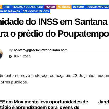
L
INSS
MUDANÇA DE ENDEREÇO
MUNDO
NOTÍCIAS
OSASCO
POUPATEMPO FAZ
NA DE PARNAIBA
SERVIÇOS PÚBLICOS
idade do INSS em Santana
ra o prédio do Poupatempo
By
contato@gazetametropolitano.com
JUN 1, 2026
dimento no novo endereço começa em 22 de junho; mudança
ofres públicos.
EE em Movimento leva oportunidades de
Jand
vegação
tágio e aprendizagem para jovens de