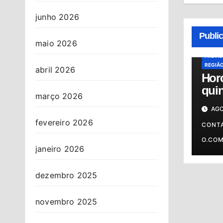
junho 2026
ALMAN
HORÓS
Publi
HORÓS
maio 2026
OSASC
PREVI
REGIÃ
abril 2026
Hor
quin
março 2026
06/0
AGO
prev
fevereiro 2026
o s
CONT
O.CO
janeiro 2026
dezembro 2025
novembro 2025