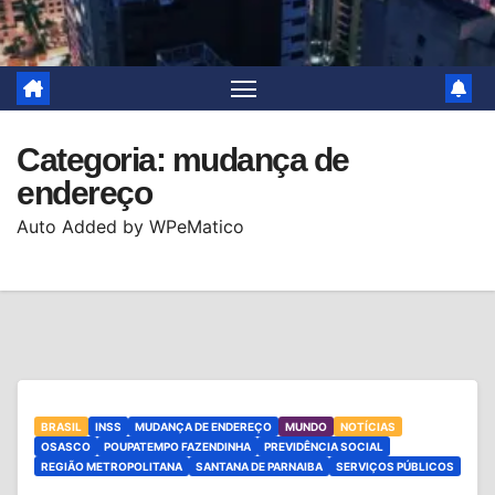
Categoria:
mudança de
endereço
Auto Added by WPeMatico
BRASIL
INSS
MUDANÇA DE ENDEREÇO
MUNDO
NOTÍCIAS
OSASCO
POUPATEMPO FAZENDINHA
PREVIDÊNCIA SOCIAL
REGIÃO METROPOLITANA
SANTANA DE PARNAIBA
SERVIÇOS PÚBLICOS